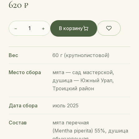
620 ₽
−
+
В корзину
Вес
60 г (крупнолистовой)
Место сбора
мята — сад мастерской,
душица — Южный Урал,
Троицкий район
Дата сбора
июль 2025
Состав
мята перечная
(Mentha piperita) 55%, душица
обыкновенная