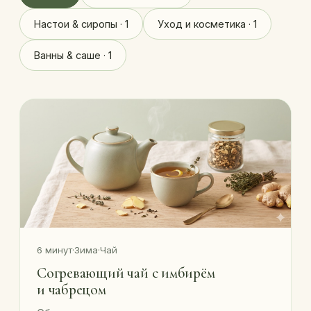
Настои & сиропы · 1
Уход и косметика · 1
Ванны & саше · 1
6 минут
·
Зима
·
Чай
Согревающий чай с имбирём
и чабрецом