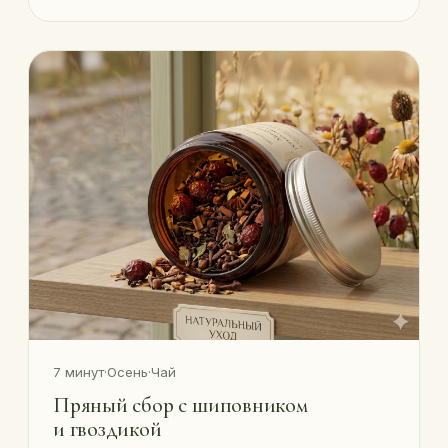
7 минут
·
Осень
·
Чай
Пряный сбор с шиповником
и гвоздикой